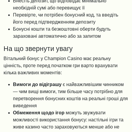
Внесіть депозит, що відповідає мінімально
необхідній сумі або перевищує її
Перевірте, чи потрібен бонусний код, та введіть
його перед підтвердженням депозиту
Бонусні кошти та безкоштовні оберти будуть
зараховані автоматично або за запитом
На що звернути увагу
Вітальний бонус у Champion Casino має реальну
цінність, проте перед початком гри варто врахувати
кілька важливих моментів:
Вимоги до відіграшу
є найважливішим чинником
— чим вищі вимоги, тим більше часу потрібно для
перетворення бонусних коштів на реальні гроші для
виведення
Обмеження щодо ігор
можуть звужувати
можливості використання бонусу: настільні ігри та
живе казино часто зараховуються менше або не