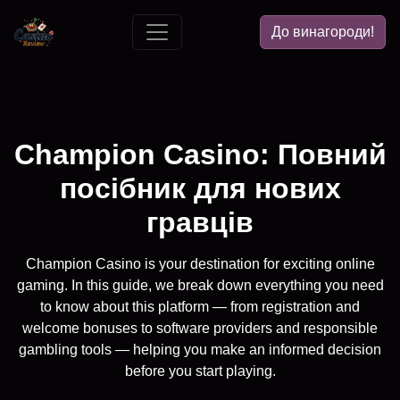
До винагороди!
Champion Casino: Повний
посібник для нових
гравців
Champion Casino is your destination for exciting online
gaming. In this guide, we break down everything you need
to know about this platform — from registration and
welcome bonuses to software providers and responsible
gambling tools — helping you make an informed decision
before you start playing.