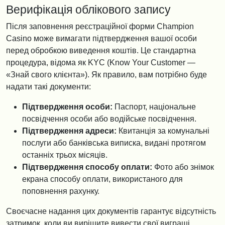
Верифікація облікового запису
Після заповнення реєстраційної форми Champion
Casino може вимагати підтвердження вашої особи
перед обробкою виведення коштів. Це стандартна
процедура, відома як KYC (Know Your Customer —
«Знай свого клієнта»). Як правило, вам потрібно буде
надати такі документи:
Підтвердження особи:
Паспорт, національне
посвідчення особи або водійське посвідчення.
Підтвердження адреси:
Квитанція за комунальні
послуги або банківська виписка, видані протягом
останніх трьох місяців.
Підтвердження способу оплати:
Фото або знімок
екрана способу оплати, використаного для
поповнення рахунку.
Своєчасне надання цих документів гарантує відсутність
затримок, коли ви вирішите вивести свої виграші.