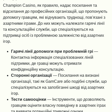
Champion Casino, як правило, надає посилання та
відсилання до професійних організацій, що пропонують
допомогу гравцям, які відчувають труднощі, пов'язані з
азартними іграми. До них можуть належати гарячі лінії
та консультаційні служби, що спеціалізуються на
підтримці осіб із проблемною залежністю від азартних
ігор.
Гарячі лінії допомоги при проблемній грі
—
Контактна інформація спеціалізованих ліній
підтримки, де гравці можуть отримати
конфіденційну консультацію.
Сторонні організації
— Посилання на визнані
організації, такі як GamCare або подібні служби, що
спеціалізуються на запобіганні шкоді від азартних
ігор.
Тести самооцінки
— Інструменти, що дозволяють
гравцям оцінити власну поведінку в азартних іграх
та виявити потенційні тривожні ознаки.