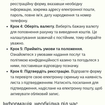
реєстраційну форму, вказавши необхідну
інформацію, зокрема адресу електронної пошти,
пароль, повне ім'я, дату народження та номер
телефону.
Крок 4: Оберіть валюту.
Виберіть бажану валюту
для поповнення рахунку та виведення коштів. Це
налаштування зазвичай є постійним, тому обирайте
уважно.
Крок 5: Прийміть умови та положення.
Ознайомтеся з умовами надання послуг та
політикою конфіденційності казино та погодьтеся з
ними, поставивши відповідну позначку.
Крок 6: Підтвердіть реєстрацію.
Відправте форму
та перевірте свою електронну скриньку на наявність
листа з підтвердженням. Натисніть посилання для
підтвердження, надіслане на електронну пошту, щоб
активувати обліковий запис.
Інформація, необхідна під час