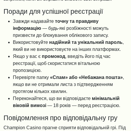
Поради для успішної реєстрації
Завжди надавайте
точну та правдиву
інформацію
— будь-які розбіжності можуть
призвести до блокування облікового запису.
Використовуйте
надійний та унікальний пароль
,
який ви не використовуєте на інших платформах.
Якщо у вас є
промокод
, введіть його під час
реєстрації, щоб скористатися вітальною
пропозицією.
Перевірте папку
«Спам» або «Небажана пошта»
,
якщо ви не отримали листа з підтвердженням
протягом кількох хвилин.
Переконайтеся, що ви відповідаєте
мінімальній
віковій вимозі
— 18 років — перед реєстрацією.
Повідомлення про відповідальну гру
Champion Casino прагне сприяти відповідальній грі. Під