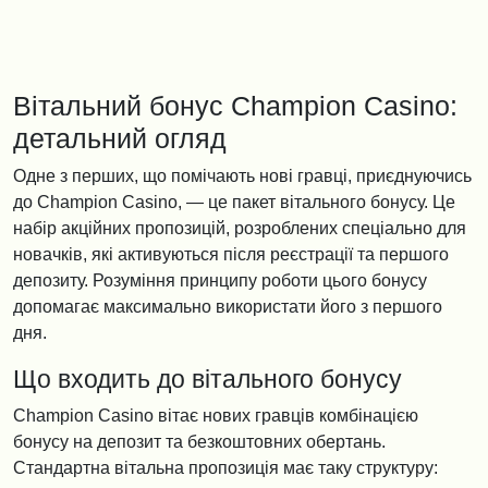
Вітальний бонус Champion Casino:
детальний огляд
Одне з перших, що помічають нові гравці, приєднуючись
до Champion Casino, — це пакет вітального бонусу. Це
набір акційних пропозицій, розроблених спеціально для
новачків, які активуються після реєстрації та першого
депозиту. Розуміння принципу роботи цього бонусу
допомагає максимально використати його з першого
дня.
Що входить до вітального бонусу
Champion Casino вітає нових гравців комбінацією
бонусу на депозит та безкоштовних обертань.
Стандартна вітальна пропозиція має таку структуру: